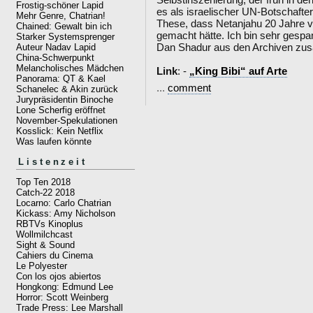
Frostig-schöner Lapid
es als israelischer UN-Botschafter 
Mehr Genre, Chatrian!
These, dass Netanjahu 20 Jahre 
Chained: Gewalt bin ich
gemacht hätte. Ich bin sehr gespa
Starker Systemsprenger
Dan Shadur aus den Archiven zu
Auteur Nadav Lapid
China-Schwerpunkt
Melancholisches Mädchen
Link
: -
„King Bibi“ auf Arte
Panorama: QT & Kael
...
comment
Schanelec & Akin zurück
Jurypräsidentin Binoche
Lone Scherfig eröffnet
November-Spekulationen
Kosslick: Kein Netflix
Was laufen könnte
Listenzeit
Top Ten 2018
Catch-22 2018
Locarno: Carlo Chatrian
Kickass: Amy Nicholson
RBTVs Kinoplus
Wollmilchcast
Sight & Sound
Cahiers du Cinema
Le Polyester
Con los ojos abiertos
Hongkong: Edmund Lee
Horror: Scott Weinberg
Trade Press: Lee Marshall