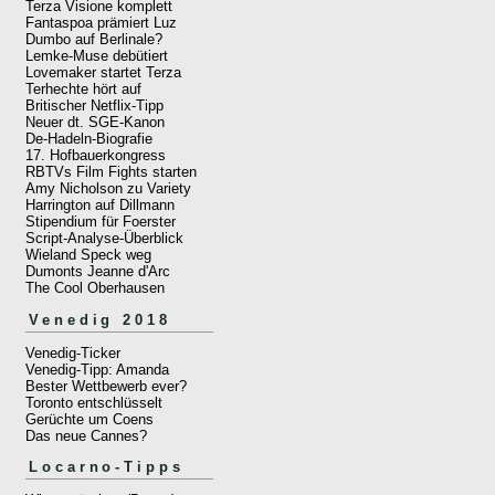
Terza Visione komplett
Fantaspoa prämiert Luz
Dumbo auf Berlinale?
Lemke-Muse debütiert
Lovemaker startet Terza
Terhechte hört auf
Britischer Netflix-Tipp
Neuer dt. SGE-Kanon
De-Hadeln-Biografie
17. Hofbauerkongress
RBTVs Film Fights starten
Amy Nicholson zu Variety
Harrington auf Dillmann
Stipendium für Foerster
Script-Analyse-Überblick
Wieland Speck weg
Dumonts Jeanne d'Arc
The Cool Oberhausen
Venedig 2018
Venedig-Ticker
Venedig-Tipp: Amanda
Bester Wettbewerb ever?
Toronto entschlüsselt
Gerüchte um Coens
Das neue Cannes?
Locarno-Tipps