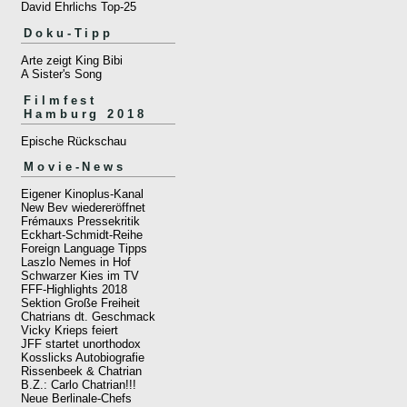
David Ehrlichs Top-25
Doku-Tipp
Arte zeigt King Bibi
A Sister's Song
Filmfest
Hamburg 2018
Epische Rückschau
Movie-News
Eigener Kinoplus-Kanal
New Bev wiedereröffnet
Frémauxs Pressekritik
Eckhart-Schmidt-Reihe
Foreign Language Tipps
Laszlo Nemes in Hof
Schwarzer Kies im TV
FFF-Highlights 2018
Sektion Große Freiheit
Chatrians dt. Geschmack
Vicky Krieps feiert
JFF startet unorthodox
Kosslicks Autobiografie
Rissenbeek & Chatrian
B.Z.: Carlo Chatrian!!!
Neue Berlinale-Chefs