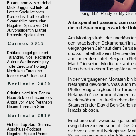
Bustamante & Moll dabei
Mick Jagger schließt ab
Letzte Spekulationen
„King Bibi“: Ready for My Clos
Kore-edas Truth eröffnet
Skandalfilm restauriert
Arte spendiert passend zum is
Negative Space vor Ort
die mit Spannung erwartete Dok
Jurypräsidentin Martel
Polanski-Spekulation
Am Montag strahlt der unerlässlic
den israelischen Dokumentarfilm „K
Cannes 2019
vergangenen Jahr auf dem Jerusal
Kritikerspiegel getickert
und soll fabelhaft sein. Der Sende
Tarantino, Noe, Kechiche
Juni unter dem Titel „Benjamin Ne
Auteur-Wettbewerbsjury
Macht“ in seiner Mediathek anbieten
Tolle Directors' Fortnight
Denn bereits einen Tag später wird 
Noch kein Tarantino
Insider weiß Bescheid
In den vergangenen Monaten bin i
Netanjahu geworden. Was auch mit
Berlinale 2020
Pfeffer-Biografie „Bibi: The Turbul
Cristina Nord fürs Forum
Netanyahu“ zusammenhängen mag.
Neue Sektion Encounters
wiederwählen – aktuell stehen die 
Angst vor Mark Peranson
Staatsgründer David Ben-Gurion a
Neues Team am Start
Israels ablösen.
Berlinale 2019
Er ist eine sehr zwiespältige, schil
Geheimtipp Sara Summa
ewig dabei zu sein scheint. Die Do
Abschluss-Podcast
sich vor allem mit Netanjahus Medie
Negative-Space-Preise
Selbstinszenierung, der früh in d