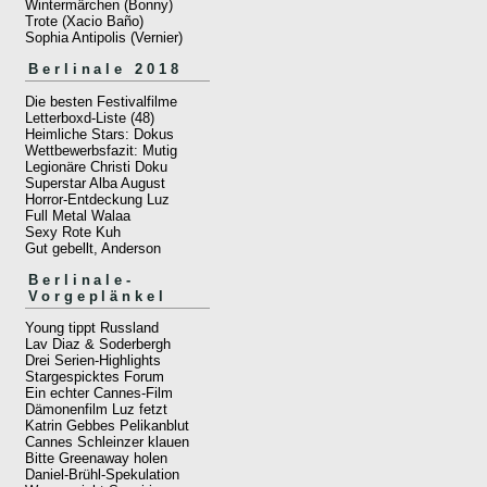
Wintermärchen (Bonny)
Trote (Xacio Baño)
Sophia Antipolis (Vernier)
Berlinale 2018
Die besten Festivalfilme
Letterboxd-Liste (48)
Heimliche Stars: Dokus
Wettbewerbsfazit: Mutig
Legionäre Christi Doku
Superstar Alba August
Horror-Entdeckung Luz
Full Metal Walaa
Sexy Rote Kuh
Gut gebellt, Anderson
Berlinale-
Vorgeplänkel
Young tippt Russland
Lav Diaz & Soderbergh
Drei Serien-Highlights
Stargespicktes Forum
Ein echter Cannes-Film
Dämonenfilm Luz fetzt
Katrin Gebbes Pelikanblut
Cannes Schleinzer klauen
Bitte Greenaway holen
Daniel-Brühl-Spekulation