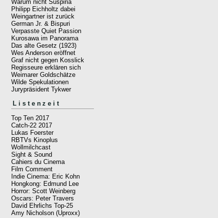
Warum nicht Suspiria
Philipp Eichholtz dabei
Weingartner ist zurück
German Jr. & Bispuri
Verpasste Quiet Passion
Kurosawa im Panorama
Das alte Gesetz (1923)
Wes Anderson eröffnet
Graf nicht gegen Kosslick
Regisseure erklären sich
Weimarer Goldschätze
Wilde Spekulationen
Jurypräsident Tykwer
Listenzeit
Top Ten 2017
Catch-22 2017
Lukas Foerster
RBTVs Kinoplus
Wollmilchcast
Sight & Sound
Cahiers du Cinema
Film Comment
Indie Cinema: Eric Kohn
Hongkong: Edmund Lee
Horror: Scott Weinberg
Oscars: Peter Travers
David Ehrlichs Top-25
Amy Nicholson (Uproxx)