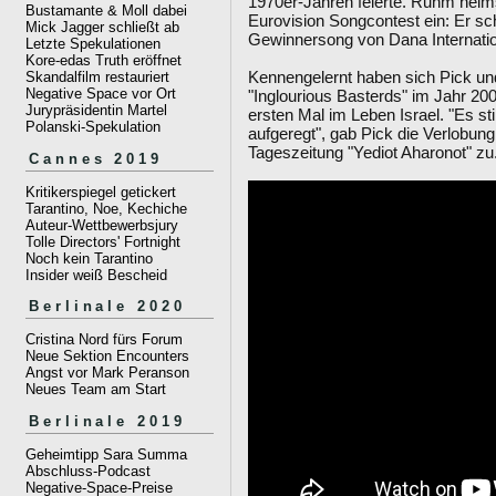
1970er-Jahren feierte. Ruhm heims
Bustamante & Moll dabei
Eurovision Songcontest ein: Er sc
Mick Jagger schließt ab
Gewinnersong von Dana Internatio
Letzte Spekulationen
Kore-edas Truth eröffnet
Kennengelernt haben sich Pick und
Skandalfilm restauriert
Negative Space vor Ort
"Inglourious Basterds" im Jahr 2
Jurypräsidentin Martel
ersten Mal im Leben Israel. "Es st
Polanski-Spekulation
aufgeregt", gab Pick die Verlobun
Tageszeitung "Yediot Aharonot" zu
Cannes 2019
Kritikerspiegel getickert
Tarantino, Noe, Kechiche
Auteur-Wettbewerbsjury
Tolle Directors' Fortnight
Noch kein Tarantino
Insider weiß Bescheid
Berlinale 2020
Cristina Nord fürs Forum
Neue Sektion Encounters
Angst vor Mark Peranson
Neues Team am Start
Berlinale 2019
Geheimtipp Sara Summa
Abschluss-Podcast
Negative-Space-Preise