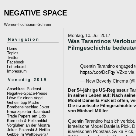
NEGATIVE SPACE
Werner-Hochbaum-Schrein
Montag, 10. Juli 2017
Navigation
Was Tarantinos Verlobung
Filmgeschichte bedeute
Home
Topics
Twitter
Facebook
Quentin Tarantino engaged to
Letterboxd
Impressum
https://t.co/DcFqyIVZxo
via
Venedig 2019
— New Beverly Cinema (@
Abschluss-Podcast
Der 54-jährige US-Regisseur Tar
Negative-Space-Preise
in seinen Leben auf: Nach seine
Löwe für einen Vogel
Model Daniella Pick ist offen, wi
Geheimtipp Madre
Die israelische Filmgeschichte w
Bombeneinschlag Joker
von Michael Müller
Emanzipierter Baumbach
Trade Papers am Lido
Quentin Tarantino hat sich verlobt
Kore-eda & Pelikanblut
Vorglühen an der Mostra
israelische Model Daniella Pick. Di
Joker, Polanski & Netflix
isarelischen Popstars Svika Pick, 
Gebbe im Wettbewerb?