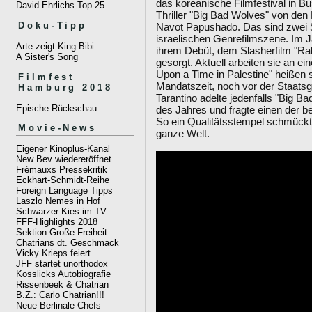
das koreanische Filmfestival in Bu
David Ehrlichs Top-25
Thriller "Big Bad Wolves" von de
Doku-Tipp
Navot Papushado. Das sind zwei 
israelischen Genrefilmszene. Im Ja
Arte zeigt King Bibi
ihrem Debüt, dem Slasherfilm "Rabi
A Sister's Song
gesorgt. Aktuell arbeiten sie an e
Upon a Time in Palestine" heißen s
Filmfest
Mandatszeit, noch vor der Staatsgr
Hamburg 2018
Tarantino adelte jedenfalls "Big B
Epische Rückschau
des Jahres und fragte einen der b
So ein Qualitätsstempel schmückt
Movie-News
ganze Welt.
Eigener Kinoplus-Kanal
New Bev wiedereröffnet
Frémauxs Pressekritik
Eckhart-Schmidt-Reihe
Foreign Language Tipps
Laszlo Nemes in Hof
Schwarzer Kies im TV
FFF-Highlights 2018
Sektion Große Freiheit
Chatrians dt. Geschmack
Vicky Krieps feiert
JFF startet unorthodox
Kosslicks Autobiografie
Rissenbeek & Chatrian
B.Z.: Carlo Chatrian!!!
Neue Berlinale-Chefs