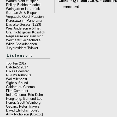
Links
: -
QT feiert 1970
, -
35mm-Bo
Warum nicht Suspiria
Philipp Eichholtz dabei
...
comment
Weingartner ist zurück
German Jr. & Bispuri
Verpasste Quiet Passion
Kurosawa im Panorama
Das alte Gesetz (1923)
Wes Anderson eröffnet
Graf nicht gegen Kosslick
Regisseure erklären sich
Weimarer Goldschätze
Wilde Spekulationen
Jurypräsident Tykwer
Listenzeit
Top Ten 2017
Catch-22 2017
Lukas Foerster
RBTVs Kinoplus
Wollmilchcast
Sight & Sound
Cahiers du Cinema
Film Comment
Indie Cinema: Eric Kohn
Hongkong: Edmund Lee
Horror: Scott Weinberg
Oscars: Peter Travers
David Ehrlichs Top-25
Amy Nicholson (Uproxx)