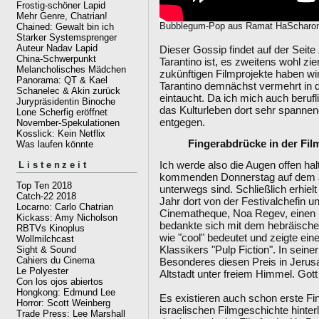
Frostig-schöner Lapid
Mehr Genre, Chatrian!
Chained: Gewalt bin ich
Bubblegum-Pop aus Ramat HaScharo
Starker Systemsprenger
Auteur Nadav Lapid
Dieser Gossip findet auf der Seite
China-Schwerpunkt
Tarantino ist, es zweitens wohl zie
Melancholisches Mädchen
zukünftigen Filmprojekte haben wir
Panorama: QT & Kael
Tarantino demnächst vermehrt in d
Schanelec & Akin zurück
eintaucht. Da ich mich auch berufl
Jurypräsidentin Binoche
das Kulturleben dort sehr spannend
Lone Scherfig eröffnet
entgegen.
November-Spekulationen
Kosslick: Kein Netflix
Fingerabdrücke in der Fi
Was laufen könnte
Ich werde also die Augen offen hal
Listenzeit
kommenden Donnerstag auf dem Jer
Top Ten 2018
unterwegs sind. Schließlich erhie
Catch-22 2018
Jahr dort von der Festivalchefin u
Locarno: Carlo Chatrian
Cinematheque, Noa Regev, einen E
Kickass: Amy Nicholson
bedankte sich mit dem hebräische
RBTVs Kinoplus
wie "cool" bedeutet und zeigte ei
Wollmilchcast
Klassikers "Pulp Fiction". In seine
Sight & Sound
Cahiers du Cinema
Besonderes diesen Preis in Jerus
Le Polyester
Altstadt unter freiem Himmel. Gott
Con los ojos abiertos
Hongkong: Edmund Lee
Es existieren auch schon erste Fin
Horror: Scott Weinberg
israelischen Filmgeschichte hinte
Trade Press: Lee Marshall