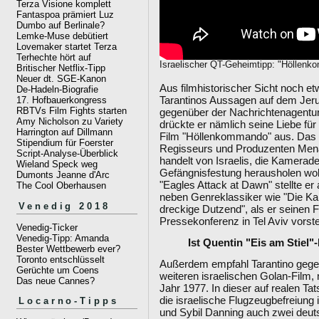
Terza Visione komplett
Fantaspoa prämiert Luz
Dumbo auf Berlinale?
Lemke-Muse debütiert
Lovemaker startet Terza
Terhechte hört auf
Israelischer QT-Geheimtipp: "Höllenk
Britischer Netflix-Tipp
Neuer dt. SGE-Kanon
Aus filmhistorischer Sicht noch e
De-Hadeln-Biografie
Tarantinos Aussagen auf dem Jerus
17. Hofbauerkongress
RBTVs Film Fights starten
gegenüber der Nachrichtenagentur
Amy Nicholson zu Variety
drückte er nämlich seine Liebe fü
Harrington auf Dillmann
Film "Höllenkommando" aus. Das 
Stipendium für Foerster
Regisseurs und Produzenten Men
Script-Analyse-Überblick
handelt von Israelis, die Kamerad
Wieland Speck weg
Gefängnisfestung herausholen woll
Dumonts Jeanne d'Arc
"Eagles Attack at Dawn" stellte e
The Cool Oberhausen
neben Genreklassiker wie "Die K
Venedig 2018
dreckige Dutzend", als er seinen F
Pressekonferenz in Tel Aviv vorstel
Venedig-Ticker
Venedig-Tipp: Amanda
Ist Quentin "Eis am Stiel"
Bester Wettbewerb ever?
Toronto entschlüsselt
Außerdem empfahl Tarantino gege
Gerüchte um Coens
weiteren israelischen Golan-Film
Das neue Cannes?
Jahr 1977. In dieser auf realen 
die israelische Flugzeugbefreiung 
Locarno-Tipps
und Sybil Danning auch zwei deut