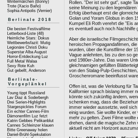
Wintermärchen (Bonny)
Rollen. "Der ist sehr gut", sagte T
Trote (Xacio Baño)
seine Meinung zu den legendären "
Sophia Antipolis (Vernier)
Erfolg überhaupt erst die glorreic
Golan und Yoram Globus in den 19
Berlinale 2018
Kumpel Eli Roth verehrt die "Eis a
es eventuell auch noch Nachhilfe 
Die besten Festivalfilme
Letterboxd-Liste (48)
Heimliche Stars: Dokus
Aber die israelische Filmgeschicht
Wettbewerbsfazit: Mutig
heroischen Propagandafilmen, die
Legionäre Christi Doku
wurden, über die Kunstfilme der 19
Superstar Alba August
Vague anlehnten, bis zu den so g
Horror-Entdeckung Luz
und 1980er-Jahre. Das waren Unte
Full Metal Walaa
gleichnamigen gefüllten Blätterte
Sexy Rote Kuh
von den Stalag-Pulp-Geschichten,
Gut gebellt, Anderson
Groschenromane beeinflusst ware
Berlinale-
Vorgeplänkel
Offen ist, was die Verlobung für Ta
Kalifornier sprach bislang immer 
Young tippt Russland
könnte sich zukünftig ändern, w
Lav Diaz & Soderbergh
schenken mag, dass die Beziehun
Drei Serien-Highlights
immer wieder aussetzte, weil sich 
Stargespicktes Forum
Ein echter Cannes-Film
einig wurden. Sie wollte Kinder, er
Dämonenfilm Luz fetzt
mehr zu gelten. Zwei Filme wollte 
Katrin Gebbes Pelikanblut
drehen, damit die magische Zehn vo
Cannes Schleinzer klauen
aktuell nicht am Horizont auszum
Bitte Greenaway holen
Daniel-Brühl-Spekulation