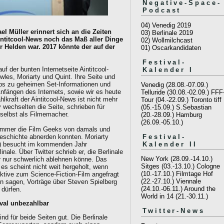
Negative-Space-
Podcast
04) Venedig 2019
el Müller erinnert sich an die Zeiten
03) Berlinale 2019
intitcool-News noch das Maß aller Dinge
02) Wollmilchcast
er Helden war. 2017 könnte der auf der
01) Oscarkandidaten
Festival-
f der bunten Internetseite Aintitcool-
Kalender I
les, Moriarty und Quint. Ihre Seite und
oups zu geheimen Set-Informationen und
Venedig (28.08.-07.09.)
Anfängen des Internets, sowie wir es heute
Telluride (30.08.-02.09.)
FFF
hlkraft der Aintitcool-News ist nicht mehr
Tour (04.-22.09.)
Toronto tiff
y wechselten die Seite, schrieben für
(05.-15.09.)
S.Sebastian
selbst als Filmemacher.
(20.-28.09.)
Hamburg
(26.09.-05.10.)
h immer die Film Geeks von damals und
Festival-
eschichte abnerden konnten. Moriarty
Kalender II
n) besucht im kommenden Jahr
nale. Über Twitter schrieb er, die Berlinale
New York (28.09.-14.10.)
 nur schwerlich ablehnen könne. Das
Sitges (03.-13.10.)
Cologne
 es scheint nicht weit hergeholt, wenn
(10.-17.10.)
Filmtage Hof
ktive zum Science-Fiction-Film angefragt
(22.-27.10.)
Viennale
n sagen, Vorträge über Steven Spielberg
(24.10.-06.11.)
Around the
 dürfen.
World in 14 (21.-30.11.)
ival unbezahlbar
Twitter-News
 für beide Seiten gut. Die Berlinale