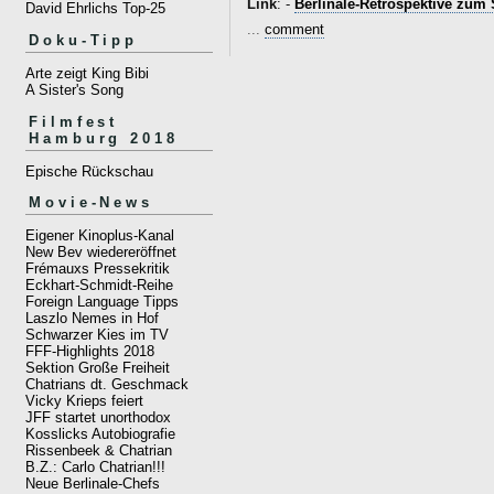
Link
: -
Berlinale-Retrospektive zum 
David Ehrlichs Top-25
...
comment
Doku-Tipp
Arte zeigt King Bibi
A Sister's Song
Filmfest
Hamburg 2018
Epische Rückschau
Movie-News
Eigener Kinoplus-Kanal
New Bev wiedereröffnet
Frémauxs Pressekritik
Eckhart-Schmidt-Reihe
Foreign Language Tipps
Laszlo Nemes in Hof
Schwarzer Kies im TV
FFF-Highlights 2018
Sektion Große Freiheit
Chatrians dt. Geschmack
Vicky Krieps feiert
JFF startet unorthodox
Kosslicks Autobiografie
Rissenbeek & Chatrian
B.Z.: Carlo Chatrian!!!
Neue Berlinale-Chefs