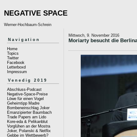
NEGATIVE SPACE
Werner-Hochbaum-Schrein
Mittwoch, 9. November 2016
Navigation
Moriarty besucht die Berlin
Home
Topics
Twitter
Facebook
Letterboxd
Impressum
Venedig 2019
Abschluss-Podcast
Negative-Space-Preise
Löwe für einen Vogel
Geheimtipp Madre
Bombeneinschlag Joker
Emanzipierter Baumbach
Trade Papers am Lido
Kore-eda & Pelikanblut
Vorglühen an der Mostra
Joker, Polanski & Netflix
Gebbe im Wettbewerb?