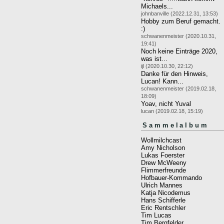
Michaels...
johnbanville (2022.12.31, 13:53)
Hobby zum Beruf gemacht.
:)
schwanenmeister (2020.10.31,
19:41)
Noch keine Einträge 2020,
was ist...
ijl (2020.10.30, 22:12)
Danke für den Hinweis,
Lucan! Kann...
schwanenmeister (2019.02.18,
18:09)
Yoav, nicht Yuval
lucan (2019.02.18, 15:19)
Sammelalbum
Wollmilchcast
Amy Nicholson
Lukas Foerster
Drew McWeeny
Flimmerfreunde
Hofbauer-Kommando
Ulrich Mannes
Katja Nicodemus
Hans Schifferle
Eric Rentschler
Tim Lucas
Tim Bergfelder