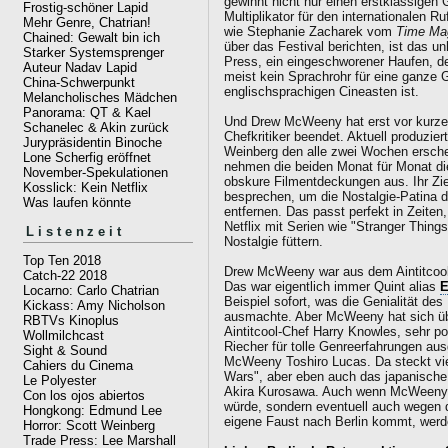
gewinnt nicht nur einen erstklassigen
Frostig-schöner Lapid
Multiplikator für den internationalen R
Mehr Genre, Chatrian!
wie Stephanie Zacharek vom
Time Ma
Chained: Gewalt bin ich
über das Festival berichten, ist das unh
Starker Systemsprenger
Press, ein eingeschworener Haufen, der
Auteur Nadav Lapid
meist kein Sprachrohr für eine ganze 
China-Schwerpunkt
englischsprachigen Cineasten ist.
Melancholisches Mädchen
Panorama: QT & Kael
Und Drew McWeeny hat erst vor kurz
Schanelec & Akin zurück
Chefkritiker beendet. Aktuell produzie
Jurypräsidentin Binoche
Weinberg den alle zwei Wochen ersc
Lone Scherfig eröffnet
nehmen die beiden Monat für Monat di
November-Spekulationen
obskure Filmentdeckungen aus. Ihr Ziel
Kosslick: Kein Netflix
besprechen, um die Nostalgie-Patina 
Was laufen könnte
entfernen. Das passt perfekt in Zeiten
Netflix mit Serien wie "Stranger Things
Listenzeit
Nostalgie füttern.
Top Ten 2018
Drew McWeeny war aus dem Aintitcool-T
Catch-22 2018
Das war eigentlich immer Quint alias
E
Locarno: Carlo Chatrian
Beispiel sofort, was die Genialität des
Kickass: Amy Nicholson
ausmachte. Aber McWeeny hat sich übe
RBTVs Kinoplus
Aintitcool-Chef Harry Knowles, sehr po
Wollmilchcast
Riecher für tolle Genreerfahrungen au
Sight & Sound
McWeeny Toshiro Lucas. Da steckt viel
Cahiers du Cinema
Wars", aber eben auch das japanische
Le Polyester
Akira Kurosawa. Auch wenn McWeeny nic
Con los ojos abiertos
würde, sondern eventuell auch wegen 
Hongkong: Edmund Lee
eigene Faust nach Berlin kommt, werd
Horror: Scott Weinberg
Trade Press: Lee Marshall