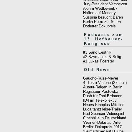
Jury-Präsident Verhoeven
Aki im Wettbewerb?
Hoffen auf Moriarty
Suspiria besucht Bären
Berlin-Retro zur Sci-Fi
Dotierter Dokupreis
Podcasts zum
13. Hofbauer-
Kongress
#3 Sano Cestnik
#2 Szymanski & Selig
#1 Lukas Foerster
Old News
Gaucho-Russ-Meyer
4. Terza Visione (27. Juli)
Auteur-Reigen in Berlin
Regisseur Pastewka
Push für Toni Erdmann
ID4 im Telekollektiv
Neues Kinoplus-Mitglied
Luca tanzt leise-Trailer
Bud-Spencer-Videospiel
Cinephilie in Deutschland
'Weiner'-Doku auf Arte
Berlin: Dokupreis 2017
'Heimatfilme' auf UTube