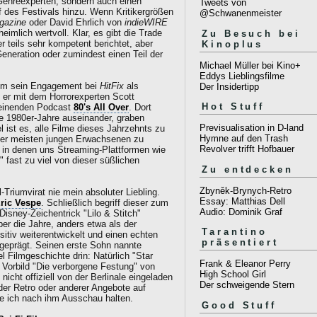
 Genreexperten, sondern auch einen
Tweets von
uf des Festivals hinzu. Wenn Kritikergrößen
@Schwanenmeister
gazine
oder David Ehrlich von
indieWIRE
eimlich wertvoll. Klar, es gibt die Trade
Zu Besuch bei
 teils sehr kompetent berichtet, aber
Kinoplus
Generation oder zumindest einen Teil der
Michael Müller bei Kino+
Eddys Lieblingsfilme
em sein Engagement bei
HitFix
als
Der Insidertipp
rt er mit dem Horrorexperten Scott
Hot Stuff
heinenden Podcast
80's All Over
. Dort
e 1980er-Jahre auseinander, graben
Previsualisation in D-land
 ist es, alle Filme dieses Jahrzehnts zu
Hymne auf den Trash
der meisten jungen Erwachsenen zu
Revolver trifft Hofbauer
, in denen uns Streaming-Plattformen wie
" fast zu viel von dieser süßlichen
Zu entdecken
Zbyněk-Brynych-Retro
riumvirat nie mein absoluter Liebling.
Essay: Matthias Dell
ric Vespe
. Schließlich begriff dieser zum
Audio: Dominik Graf
 Disney-Zeichentrick "Lilo & Stitch"
r die Jahre, anders etwa als der
Tarantino
sitiv weiterentwickelt und einen echten
präsentiert
sgeprägt. Seinen erste Sohn nannte
 Filmgeschichte drin: Natürlich "Star
Frank & Eleanor Perry
 Vorbild "Die verborgene Festung" von
High School Girl
ht offiziell von der Berlinale eingeladen
Der schweigende Stern
der Retro oder anderer Angebote auf
e ich nach ihm Ausschau halten.
Good Stuff