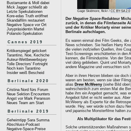
Bustamante & Moll dabei
Mick Jagger schließt ab
Gage Skidmore, flickr /
CC BY-SA 2.0
Letzte Spekulationen
Kore-edas Truth eröffnet
Der
Negative Space
-Redakteur Micha
Skandalfilm restauriert
zurück, in denen die Filmfanseite A
Negative Space vor Ort
und der Kritiker Moriarty einer sein
Jurypräsidentin Martel
Berlinale aufschlagen.
Polanski-Spekulation
Es waren einmal drei Film Geeks, die au
Cannes 2019
News schrieben. Sie hießen Harry Know
die vielen inofziellen Quellen, ihre C
Kritikerspiegel getickert
Test-Screenings erschütterten in den 
Tarantino, Noe, Kechiche
kennen, die Filmindustrie. Von der Stra
Auteur-Wettbewerbsjury
viel übrig geblieben. Quint und Moriart
Tolle Directors' Fortnight
andere Magazine und versuchten sich 
Noch kein Tarantino
Insider weiß Bescheid
Aber in ihren Herzen blieben sie doc
waren am besten, wenn sie über Filmg
Berlinale 2020
alias
Drew McWeeny
(siehe Bild obe
wahrscheinlich zum ersten Mal die Berli
Cristina Nord fürs Forum
habe ihm ein Angebot gemacht, was er
Neue Sektion Encounters
Angebot führt er nicht weiter aus. Aber
Angst vor Mark Peranson
McWeeny als Experte für die Retrospe
Neues Team am Start
wurde. Hey, wer würde schon dazu Nei
und japanische Monsterfilme halten zu
Berlinale 2019
Als Multiplikator für das Fest
Geheimtipp Sara Summa
Abschluss-Podcast
Solche unterstützenden Maßnahmen sind
Negative-Space-Preise