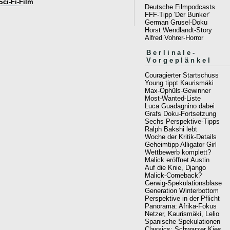
Sci-Fi-Film
Deutsche Filmpodcasts
FFF-Tipp 'Der Bunker'
German Grusel-Doku
Horst Wendlandt-Story
Alfred Vohrer-Horror
Berlinale-
Vorgeplänkel
Couragierter Startschuss
Young tippt Kaurismäki
Max-Ophüls-Gewinner
Most-Wanted-Liste
Luca Guadagnino dabei
Grafs Doku-Fortsetzung
Sechs Perspektive-Tipps
Ralph Bakshi lebt
Woche der Kritik-Details
Geheimtipp Alligator Girl
Wettbewerb komplett?
Malick eröffnet Austin
Auf die Knie, Django
Malick-Comeback?
Gerwig-Spekulationsblase
Generation Winterbottom
Perspektive in der Pflicht
Panorama: Afrika-Fokus
Netzer, Kaurismäki, Lelio
Spanische Spekulationen
Classics: Schwarzer Kies