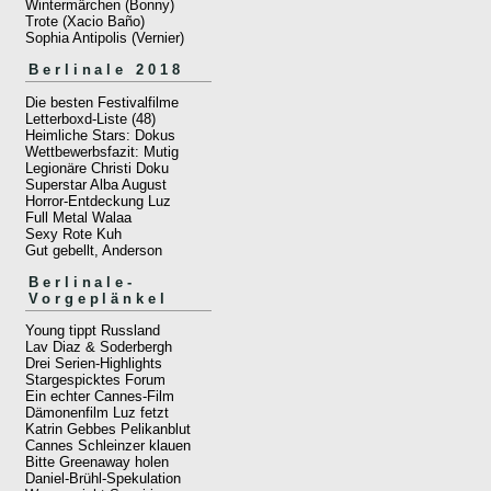
Wintermärchen (Bonny)
Trote (Xacio Baño)
Sophia Antipolis (Vernier)
Berlinale 2018
Die besten Festivalfilme
Letterboxd-Liste (48)
Heimliche Stars: Dokus
Wettbewerbsfazit: Mutig
Legionäre Christi Doku
Superstar Alba August
Horror-Entdeckung Luz
Full Metal Walaa
Sexy Rote Kuh
Gut gebellt, Anderson
Berlinale-
Vorgeplänkel
Young tippt Russland
Lav Diaz & Soderbergh
Drei Serien-Highlights
Stargespicktes Forum
Ein echter Cannes-Film
Dämonenfilm Luz fetzt
Katrin Gebbes Pelikanblut
Cannes Schleinzer klauen
Bitte Greenaway holen
Daniel-Brühl-Spekulation