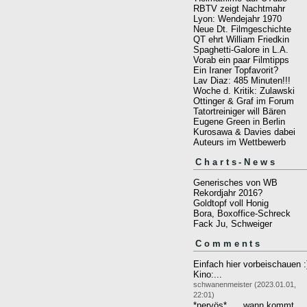
RBTV zeigt Nachtmahr
Lyon: Wendejahr 1970
Neue Dt. Filmgeschichte
QT ehrt William Friedkin
Spaghetti-Galore in L.A.
Vorab ein paar Filmtipps
Ein Iraner Topfavorit?
Lav Diaz: 485 Minuten!!!
Woche d. Kritik: Zulawski
Ottinger & Graf im Forum
Tatortreiniger will Bären
Eugene Green in Berlin
Kurosawa & Davies dabei
Auteurs im Wettbewerb
Charts-News
Generisches von WB
Rekordjahr 2016?
Goldtopf voll Honig
Bora, Boxoffice-Schreck
Fack Ju, Schweiger
Comments
Einfach hier vorbeischauen :
Kino:...
schwanenmeister (2023.01.01,
22:01)
*nervös* .....wann kommt