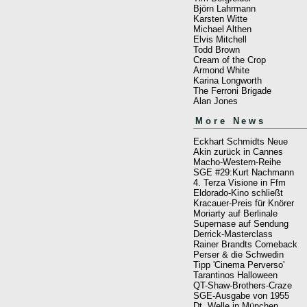
Björn Lahrmann
Karsten Witte
Michael Althen
Elvis Mitchell
Todd Brown
Cream of the Crop
Armond White
Karina Longworth
The Ferroni Brigade
Alan Jones
More News
Eckhart Schmidts Neue
Akin zurück in Cannes
Macho-Western-Reihe
SGE #29:Kurt Nachmann
4. Terza Visione in Ffm
Eldorado-Kino schließt
Kracauer-Preis für Knörer
Moriarty auf Berlinale
Supernase auf Sendung
Derrick-Masterclass
Rainer Brandts Comeback
Perser & die Schwedin
Tipp 'Cinema Perverso'
Tarantinos Halloween
QT-Shaw-Brothers-Craze
SGE-Ausgabe von 1955
Dt. Welle in München