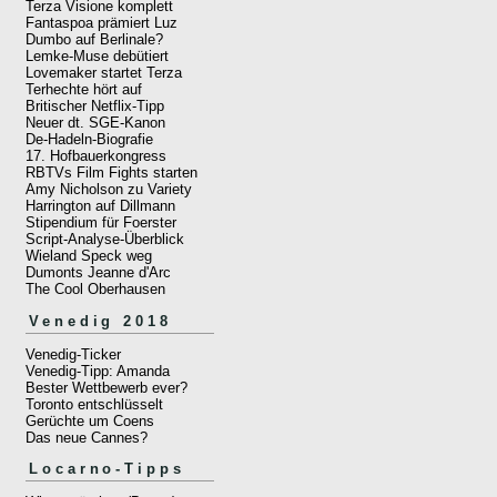
Terza Visione komplett
Fantaspoa prämiert Luz
Dumbo auf Berlinale?
Lemke-Muse debütiert
Lovemaker startet Terza
Terhechte hört auf
Britischer Netflix-Tipp
Neuer dt. SGE-Kanon
De-Hadeln-Biografie
17. Hofbauerkongress
RBTVs Film Fights starten
Amy Nicholson zu Variety
Harrington auf Dillmann
Stipendium für Foerster
Script-Analyse-Überblick
Wieland Speck weg
Dumonts Jeanne d'Arc
The Cool Oberhausen
Venedig 2018
Venedig-Ticker
Venedig-Tipp: Amanda
Bester Wettbewerb ever?
Toronto entschlüsselt
Gerüchte um Coens
Das neue Cannes?
Locarno-Tipps