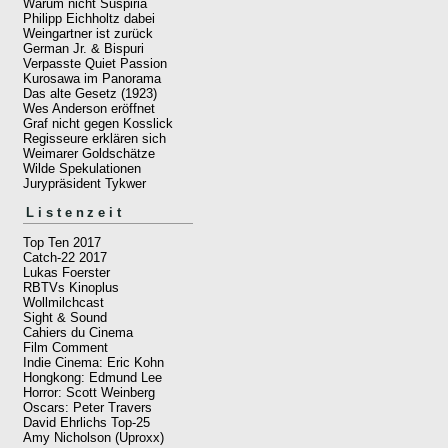
Warum nicht Suspiria
Philipp Eichholtz dabei
Weingartner ist zurück
German Jr. & Bispuri
Verpasste Quiet Passion
Kurosawa im Panorama
Das alte Gesetz (1923)
Wes Anderson eröffnet
Graf nicht gegen Kosslick
Regisseure erklären sich
Weimarer Goldschätze
Wilde Spekulationen
Jurypräsident Tykwer
Listenzeit
Top Ten 2017
Catch-22 2017
Lukas Foerster
RBTVs Kinoplus
Wollmilchcast
Sight & Sound
Cahiers du Cinema
Film Comment
Indie Cinema: Eric Kohn
Hongkong: Edmund Lee
Horror: Scott Weinberg
Oscars: Peter Travers
David Ehrlichs Top-25
Amy Nicholson (Uproxx)