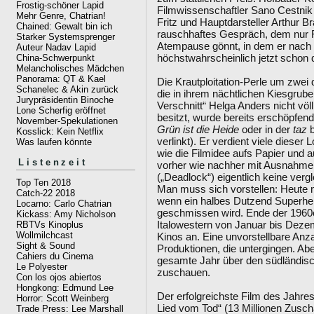
Frostig-schöner Lapid
Filmwissenschaftler Sano Cestnik 
Mehr Genre, Chatrian!
Fritz und Hauptdarsteller Arthur B
Chained: Gewalt bin ich
rauschhaftes Gespräch, dem nur Fr
Starker Systemsprenger
Atempause gönnt, in dem er nach m
Auteur Nadav Lapid
höchstwahrscheinlich jetzt schon 
China-Schwerpunkt
Melancholisches Mädchen
Panorama: QT & Kael
Die Krautploitation-Perle um zwei
Schanelec & Akin zurück
die in ihrem nächtlichen Kiesgrub
Jurypräsidentin Binoche
Verschnitt“ Helga Anders nicht vö
Lone Scherfig eröffnet
besitzt, wurde bereits erschöpfend 
November-Spekulationen
Grün ist die Heide
oder in der
taz
b
Kosslick: Kein Netflix
verlinkt). Er verdient viele dieser 
Was laufen könnte
wie die Filmidee aufs Papier und 
Listenzeit
vorher wie nachher mit Ausnahme v
(„Deadlock“) eigentlich keine ver
Top Ten 2018
Man muss sich vorstellen: Heute m
Catch-22 2018
wenn ein halbes Dutzend Superhel
Locarno: Carlo Chatrian
geschmissen wird. Ende der 1960er
Kickass: Amy Nicholson
Italowestern von Januar bis Deze
RBTVs Kinoplus
Wollmilchcast
Kinos an. Eine unvorstellbare Anza
Sight & Sound
Produktionen, die untergingen. Ab
Cahiers du Cinema
gesamte Jahr über den südländi
Le Polyester
zuschauen.
Con los ojos abiertos
Hongkong: Edmund Lee
Der erfolgreichste Film des Jahres
Horror: Scott Weinberg
Lied vom Tod“ (13 Millionen Zuscha
Trade Press: Lee Marshall