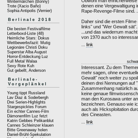
Obwohl man ehrlicherweise 
Wintermärchen (Bonny)
denen eine Vergewaltigung i
Trote (Xacio Baño)
Rape-Revenge-Filme sind. ..
Sophia Antipolis (Vernier)
Berlinale 2018
Daher sind die ersten Filme 
links" und "Wer Gewalt sät".
Die besten Festivalfilme
...und das wiederrum macht
Letterboxd-Liste (48)
von 1970 auch so interessant
Heimliche Stars: Dokus
Wettbewerbsfazit: Mutig
...
link
Legionäre Christi Doku
Superstar Alba August
Horror-Entdeckung Luz
Full Metal Walaa
schwa
Sexy Rote Kuh
Interessant. Zu dem Themen
Gut gebellt, Anderson
mehr sagen, ohne eventuel
Gewalt" noch weiter zu spoil
Berlinale-
deinen drei Nennungen auf 
Vorgeplänkel
Zusammenhang natürlich auch
Young tippt Russland
keine genaue filmwissenscha
Lav Diaz & Soderbergh
man den Kurosawa unter a
Drei Serien-Highlights
bezeichnen. Genauso wie ic
Stargespicktes Forum
auch als Hicksploitation dur
Ein echter Cannes-Film
des Cineasten.
Dämonenfilm Luz fetzt
Katrin Gebbes Pelikanblut
...
link
Cannes Schleinzer klauen
Bitte Greenaway holen
Daniel-Brühl-Spekulation