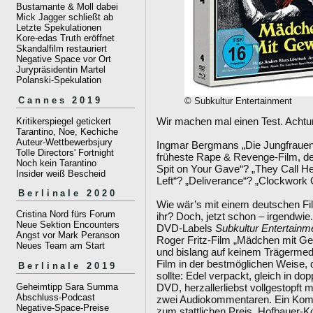
Bustamante & Moll dabei
Mick Jagger schließt ab
Letzte Spekulationen
Kore-edas Truth eröffnet
Skandalfilm restauriert
Negative Space vor Ort
Jurypräsidentin Martel
Polanski-Spekulation
Cannes 2019
© Subkultur Entertainment
Wir machen mal einen Test. Achtun
Kritikerspiegel getickert
Tarantino, Noe, Kechiche
Auteur-Wettbewerbsjury
Ingmar Bergmans „Die Jungfrauen
Tolle Directors' Fortnight
früheste Rape & Revenge-Film, der
Noch kein Tarantino
Spit on Your Gave“? „They Call H
Insider weiß Bescheid
Left“? „Deliverance“? „Clockwork
Berlinale 2020
Wie wär’s mit einem deutschen Fil
Cristina Nord fürs Forum
ihr? Doch, jetzt schon – irgendwie
Neue Sektion Encounters
DVD-Labels
Subkultur Entertainm
Angst vor Mark Peranson
Roger Fritz-Film „Mädchen mit Gewa
Neues Team am Start
und bislang auf keinem Trägermediu
Film in der bestmöglichen Weise, d
Berlinale 2019
sollte: Edel verpackt, gleich in do
Geheimtipp Sara Summa
DVD, herzallerliebst vollgestopft m
Abschluss-Podcast
zwei Audiokommentaren. Ein Komme
Negative-Space-Preise
zum stattlichen Preis. Hofbauer-