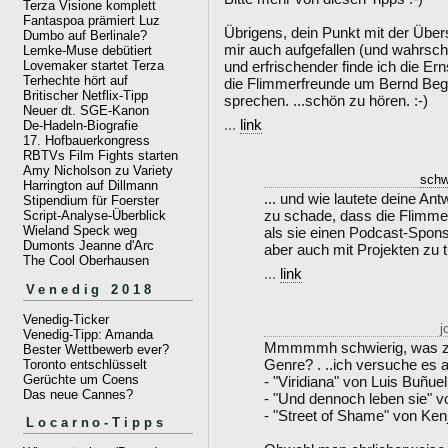
Terza Visione komplett
Fantaspoa prämiert Luz
Übrigens, dein Punkt mit der Über
Dumbo auf Berlinale?
mir auch aufgefallen (und wahrsche
Lemke-Muse debütiert
und erfrischender finde ich die Ern
Lovemaker startet Terza
Terhechte hört auf
die Flimmerfreunde um Bernd Beg
Britischer Netflix-Tipp
sprechen. ...schön zu hören. :-)
Neuer dt. SGE-Kanon
...
link
De-Hadeln-Biografie
17. Hofbauerkongress
RBTVs Film Fights starten
Amy Nicholson zu Variety
schw
Harrington auf Dillmann
... und wie lautete deine Ant
Stipendium für Foerster
zu schade, dass die Flimme
Script-Analyse-Überblick
Wieland Speck weg
als sie einen Podcast-Sponso
Dumonts Jeanne d'Arc
aber auch mit Projekten zu t
The Cool Oberhausen
...
link
Venedig 2018
Venedig-Ticker
j
Venedig-Tipp: Amanda
Mmmmmh schwierig, was z
Bester Wettbewerb ever?
Genre? . ..ich versuche es 
Toronto entschlüsselt
Gerüchte um Coens
- "Viridiana" von Luis Buñuel
Das neue Cannes?
- "Und dennoch leben sie" vo
- "Street of Shame" von Ken
Locarno-Tipps