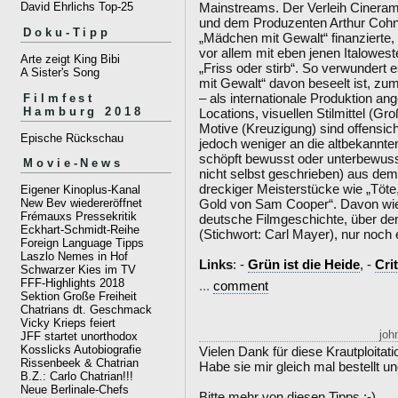
Mainstreams. Der Verleih Cineram
David Ehrlichs Top-25
und dem Produzenten Arthur Cohn 
Doku-Tipp
„Mädchen mit Gewalt“ finanzierte,
vor allem mit eben jenen Italowest
Arte zeigt King Bibi
„Friss oder stirb“. So verwundert
A Sister's Song
mit Gewalt“ davon beseelt ist, zu
– als internationale Produktion an
Filmfest
Hamburg 2018
Locations, visuellen Stilmittel (
Motive (Kreuzigung) sind offensicht
Epische Rückschau
jedoch weniger an die altbekannte
schöpft bewusst oder unterbewuss
Movie-News
nicht selbst geschrieben) aus dem
dreckiger Meisterstücke wie „Töt
Eigener Kinoplus-Kanal
Gold von Sam Cooper“. Davon wie
New Bev wiedereröffnet
Frémauxs Pressekritik
deutsche Filmgeschichte, über de
Eckhart-Schmidt-Reihe
(Stichwort: Carl Mayer), nur noch
Foreign Language Tipps
Laszlo Nemes in Hof
Links
: -
Grün ist die Heide
, -
Cri
Schwarzer Kies im TV
FFF-Highlights 2018
...
comment
Sektion Große Freiheit
Chatrians dt. Geschmack
Vicky Krieps feiert
joh
JFF startet unorthodox
Kosslicks Autobiografie
Vielen Dank für diese Krautploitati
Rissenbeek & Chatrian
Habe sie mir gleich mal bestellt u
B.Z.: Carlo Chatrian!!!
Neue Berlinale-Chefs
Bitte mehr von diesen Tipps :-)