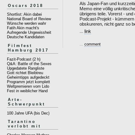
Als Japan-Fan und kurzzeiti
Oscars 2018
Memo eine völlig unkritisch
übrigens teile. Vorerst - un
Shortlist: Akin dabei
Podcast-Projekt - kümmern 
National Board of Review
Wünsche werden wahr
obskureren, nicht ganz so 
Fatih Akin macht's
...
link
Aufregende Ungewissheit
Deutsche Kandidaten
...
comment
Filmfest
Hamburg 2017
Fazit-Podcast (2 h)
Q&A: Battle of the Sexes
Upgedatete Rangliste
Gott richtet Bleibtreu
Geheimtipps aufgedeckt
Programm jetzt komplett
Weltpremieren vom Lido
Fest in weiblicher Hand
Arte-
Schwerpunkt
100 Jahre UFA (bis Dec)
Tarantino
verlobt mit