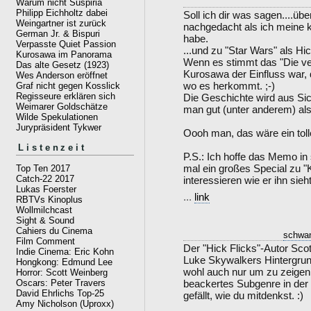
Warum nicht Suspiria
Philipp Eichholtz dabei
Soll ich dir was sagen....ü
Weingartner ist zurück
nachgedacht als ich meine 
German Jr. & Bispuri
habe.
Verpasste Quiet Passion
...und zu "Star Wars" als H
Kurosawa im Panorama
Wenn es stimmt das "Die ve
Das alte Gesetz (1923)
Kurosawa der Einfluss war,
Wes Anderson eröffnet
wo es herkommt. ;-)
Graf nicht gegen Kosslick
Regisseure erklären sich
Die Geschichte wird aus Sich
Weimarer Goldschätze
man gut (unter anderem) als
Wilde Spekulationen
Jurypräsident Tykwer
Oooh man, das wäre ein toll
Listenzeit
P.S.: Ich hoffe das Memo i
mal ein großes Special zu 
Top Ten 2017
Catch-22 2017
interessieren wie er ihn sieh
Lukas Foerster
...
link
RBTVs Kinoplus
Wollmilchcast
Sight & Sound
Cahiers du Cinema
schwan
Film Comment
Der "Hick Flicks"-Autor Sco
Indie Cinema: Eric Kohn
Luke Skywalkers Hintergrun
Hongkong: Edmund Lee
wohl auch nur um zu zeigen, 
Horror: Scott Weinberg
Oscars: Peter Travers
beackertes Subgenre in der 
David Ehrlichs Top-25
gefällt, wie du mitdenkst. :)
Amy Nicholson (Uproxx)