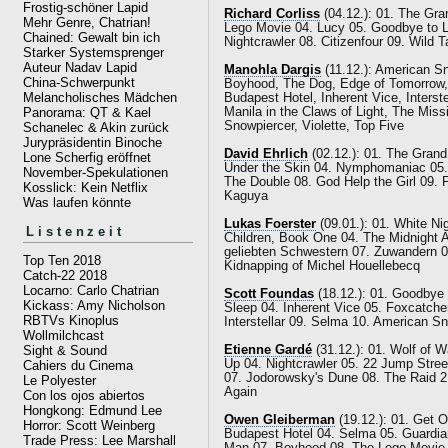
Frostig-schöner Lapid
Richard Corliss
(04.12.): 01. The Gr
Mehr Genre, Chatrian!
Lego Movie 04. Lucy 05. Goodbye to 
Chained: Gewalt bin ich
Nightcrawler 08. Citizenfour 09. Wild 
Starker Systemsprenger
Auteur Nadav Lapid
Manohla Dargis
(11.12.): American Sn
China-Schwerpunkt
Boyhood, The Dog, Edge of Tomorrow,
Melancholisches Mädchen
Budapest Hotel, Inherent Vice, Interst
Panorama: QT & Kael
Manila in the Claws of Light, The Miss
Snowpiercer, Violette, Top Five
Schanelec & Akin zurück
Jurypräsidentin Binoche
David Ehrlich
(02.12.): 01. The Grand
Lone Scherfig eröffnet
Under the Skin 04. Nymphomaniac 05. G
November-Spekulationen
The Double 08. God Help the Girl 09. 
Kosslick: Kein Netflix
Kaguya
Was laufen könnte
Lukas Foerster
(09.01.): 01. White Ni
Listenzeit
Children, Book One 04. The Midnight A
geliebten Schwestern 07. Zuwandern 0
Top Ten 2018
Kidnapping of Michel Houellebecq
Catch-22 2018
Locarno: Carlo Chatrian
Scott Foundas
(18.12.): 01. Goodbye 
Kickass: Amy Nicholson
Sleep 04. Inherent Vice 05. Foxcatche
RBTVs Kinoplus
Interstellar 09. Selma 10. American Sn
Wollmilchcast
Etienne Gardé
(31.12.): 01. Wolf of W
Sight & Sound
Up 04. Nightcrawler 05. 22 Jump Stree
Cahiers du Cinema
07. Jodorowsky's Dune 08. The Raid 2 0
Le Polyester
Again
Con los ojos abiertos
Hongkong: Edmund Lee
Owen Gleiberman
(19.12.): 01. Get 
Horror: Scott Weinberg
Budapest Hotel 04. Selma 05. Guardia
Trade Press: Lee Marshall