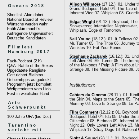
Alison Willmore
(17.12.): 01. Under 
Oscars 2018
Grand Budapest Hotel 04. The Tale of
Inherent Vice 07. Whiplash 08. Guardi
Shortlist: Akin dabei
National Board of Review
Edgar Wright
(01.12.): Boyhood, The
Wünsche werden wahr
Snowpiercer, Interstellar, Nightcrawle
Fatih Akin macht's
Whiplash, Edge of Tomorrow
Aufregende Ungewissheit
Deutsche Kandidaten
Neil Young
(18.12.): 01. It Follows 0
Mr. Turner 05. The Tribe 06. Journey 
Filmfest
Wrinkles 10. Eat Your Bones
Hamburg 2017
Stephanie Zacharek
(16.12.): 01. Un
Fazit-Podcast (2 h)
Left Alive 04. Mr. Turner 05. The Imm
of the Mekongs / Pulp: A Film about L
Q&A: Battle of the Sexes
Strange 08. The Missing Picture 09. J
Upgedatete Rangliste
Gott richtet Bleibtreu
---
Geheimtipps aufgedeckt
Programm jetzt komplett
Institutionen
:
Weltpremieren vom Lido
Fest in weiblicher Hand
Cahiers du Cinema
(28.11.): 01. Kin
the Skin 04. Maps to the Stars 05. T
Arte-
Mommy 08. Love Is Strange 09. Le Pa
Schwerpunkt
Film Comment
(12.12.): 01. Boyhood
100 Jahre UFA (bis Dec)
Budapest Hotel 04. Ida 05. Under the 
Citizenfour 08. Birdman 09. Inherent 
Tarantino
Night 12. Only Lovers Left Alive 13. M
Whiplash 17. Stray Dogs 18. National
verlobt mit
Sight & Sound
(28.11.): 01. Boyhood