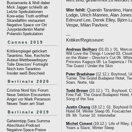
Bustamante & Moll dabei
Mick Jagger schließt ab
Wer fehlt
: Quentin Tarantino, Han
Letzte Spekulationen
Lodge, Ulrich Mannes, Alan Jones,
Kore-edas Truth eröffnet
Edmund Lee, Derek Elley, Björn 
Skandalfilm restauriert
Vespe, Milan Pavlovic
Negative Space vor Ort
Jurypräsidentin Martel
Polanski-Spekulation
---
Kritiker/Regisseure
:
Cannes 2019
Andreas Beilharz
(01.01.): 01. Mercu
Kritikerspiegel getickert
Will Love the Things I Loved 03. Cloud
Tarantino, Noe, Kechiche
on the Water – Director’s Cut 06. White
Auteur-Wettbewerbsjury
Princess Kaguya 08. La Sapienza / Th
Tolle Directors' Fortnight
The Guest / Under the Skin
Noch kein Tarantino
Insider weiß Bescheid
Peter Bradshaw
(12.12.): Boyhood, Un
Turner, The Grand Budapest Hotel, Tw
Berlinale 2020
Stars, Norte, Ida
Cristina Nord fürs Forum
Todd Brown
(23.12.): '71, Boyhood, C
Neue Sektion Encounters
Free Fall, The Grand Budapest Hotel,
Song of the Sea
Angst vor Mark Peranson
Neues Team am Start
Justin Chang
(18.12.): 01. Boyhood 0
Hotel 04. Winter Sleep 05. Foxcatcher
Berlinale 2019
09. Mr. Turner 10. Interstellar
Geheimtipp Sara Summa
Michel Ciment
(19.12.): Life of Riley
Abschluss-Podcast
Years a Slave, Winter Sleep
Negative-Space-Preise