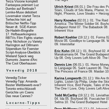
The Night
Terza Visione komplett
Fantaspoa prämiert Luz
Ulrich Kriest
(06.01.): Die Frau des P
Dumbo auf Berlinale?
Stars, Clouds of Sils Maria, Pfarrer,
Lemke-Muse debütiert
Night, Phoenix, Love Steaks + Herzog:
Lovemaker startet Terza
Terhechte hört auf
Harry Knowles
(02.01.): 01. The Raid
Britischer Netflix-Tipp
America: The Winter Soldier 04. Boyh
Neuer dt. SGE-Kanon
Budapest Hotel 07. The Babadook 08. 
De-Hadeln-Biografie
Inherent Vice
17. Hofbauerkongress
Robert Koehler
(19.12.): 01. Forma 0
RBTVs Film Fights starten
Movie 05. Goodbye to Language 06. Win
Amy Nicholson zu Variety
09. Interstellar
Harrington auf Dillmann
Stipendium für Foerster
Eric Kohn
(08.12.): 01. Boyhood 02. A
Script-Analyse-Überblick
Manakamana 04. The Grand Budapest Ho
Wieland Speck weg
Up 08. Only Lovers Left Alive 09. The 
Dumonts Jeanne d'Arc
The Cool Oberhausen
Dennis Lim
(06.01.): 01. Horse Money
to Language 05. Saint Laurent 06. The
Venedig 2018
The Princess of France 09. Maidan 10
Venedig-Ticker
Karina Longworth
(31.12.): We Are t
Venedig-Tipp: Amanda
Lights, Listen Up Philip, Under the Sk
Bester Wettbewerb ever?
Inherent Vice, Bird People, Tales of t
Toronto entschlüsselt
The One I Love, Only Lovers Left Aliv
Gerüchte um Coens
Todd McCarthy
(19.12.): 01. Leviatha
Das neue Cannes?
04. Ida 05. Boyhood 06. Foxcatcher 07
Selma 10. The Grand Budapest Hotel
Locarno-Tipps