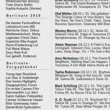
Drew McWeeny
(11.12.): 01. Inherent
Wintermärchen (Bonny)
Selma 05. The Grand Budapest Hotel 0
Trote (Xacio Baño)
Nightcrawler 09. Snowpiercer 10. The 
Sophia Antipolis (Vernier)
Olaf Möller
(06.01.): 01. Die geliebte
Berlinale 2018
The Strange Colour of Your Body's Te
the Stars, No One’s Child, Tales, Son
Die besten Festivalfilme
Reverse Spectrum, Greenery Will Bloom
Letterboxd-Liste (48)
Heimliche Stars: Dokus
Wesley Morris
(18.12.): 01. Norte 02.
Wettbewerbsfazit: Mutig
Inherent Vice 06. Edge of Tomorrow 0
Legionäre Christi Doku
Nymphomaniac 10. Stranger by the L
Superstar Alba August
Adam Nayman
(16.12.): A Field in E
Horror-Entdeckung Luz
Immigrant, Inherent Vice, Locke, Man
Full Metal Walaa
Lake, Stray Dogs, Vic + Flo Saw a Be
Sexy Rote Kuh
Gut gebellt, Anderson
Amy Nicholson
(16.12.): The Grand B
Neighbors, Nothing Bad Can Happen, G
Berlinale-
Tomorrow, A Girl Walk Home Alone at 
Vorgeplänkel
Tasha Robinson
(19.12.): 01. Boyhoo
Young tippt Russland
Whiplash 04. Song of the Sea 05. Unde
Lav Diaz & Soderbergh
08. Selma 09. Jodorowsky's Dune 10. 
Drei Serien-Highlights
Stargespicktes Forum
Mark Schilling
(25.12.): 01. The Ligh
Ein echter Cannes-Film
Tokyo Tribe 04. The Tale of Iya 05. 
Dämonenfilm Luz fetzt
Forma 09. Au Revoir l’Ete 10. Fuku-ch
Katrin Gebbes Pelikanblut
A. O. Scott
(11.12.): 01. Boyhood 02. I
Cannes Schleinzer klauen
Selma 06. Love Is Strange 07. We Are 
Bitte Greenaway holen
Mr. Turner 09. Dear White People 10.
Daniel-Brühl-Spekulation