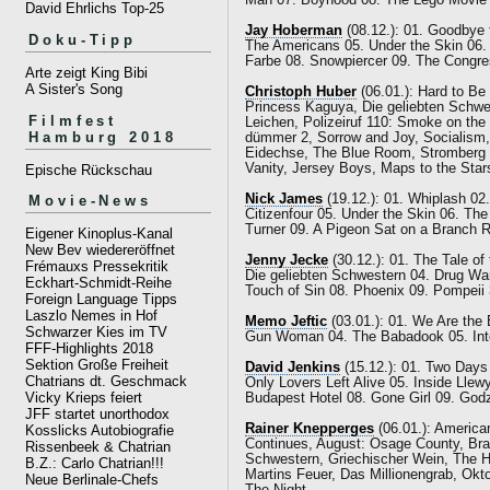
Man 07. Boyhood 08. The Lego Movie 
David Ehrlichs Top-25
Jay Hoberman
(08.12.): 01. Goodbye 
Doku-Tipp
The Americans 05. Under the Skin 06.
Farbe 08. Snowpiercer 09. The Congre
Arte zeigt King Bibi
A Sister's Song
Christoph Huber
(06.01.): Hard to Be 
Princess Kaguya, Die geliebten Schwe
Filmfest
Leichen, Polizeiruf 110: Smoke on th
Hamburg 2018
dümmer 2, Sorrow and Joy, Socialism,
Eidechse, The Blue Room, Stromberg -
Vanity, Jersey Boys, Maps to the Sta
Epische Rückschau
Nick James
(19.12.): 01. Whiplash 02
Movie-News
Citizenfour 05. Under the Skin 06. Th
Turner 09. A Pigeon Sat on a Branch R
Eigener Kinoplus-Kanal
New Bev wiedereröffnet
Jenny Jecke
(30.12.): 01. The Tale o
Frémauxs Pressekritik
Die geliebten Schwestern 04. Drug War
Eckhart-Schmidt-Reihe
Touch of Sin 08. Phoenix 09. Pompeii
Foreign Language Tipps
Laszlo Nemes in Hof
Memo Jeftic
(03.01.): 01. We Are the 
Schwarzer Kies im TV
Gun Woman 04. The Babadook 05. Inte
FFF-Highlights 2018
Sektion Große Freiheit
David Jenkins
(15.12.): 01. Two Days
Chatrians dt. Geschmack
Only Lovers Left Alive 05. Inside Ll
Vicky Krieps feiert
Budapest Hotel 08. Gone Girl 09. Godz
JFF startet unorthodox
Rainer Knepperges
(06.01.): America
Kosslicks Autobiografie
Continues, August: Osage County, Braz
Rissenbeek & Chatrian
Schwestern, Griechischer Wein, The
B.Z.: Carlo Chatrian!!!
Martins Feuer, Das Millionengrab, Okt
Neue Berlinale-Chefs