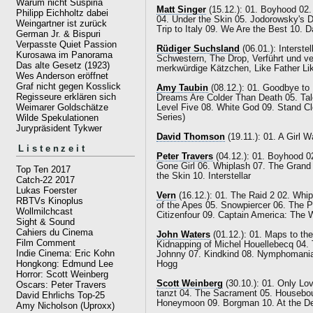
Warum nicht Suspiria
Matt Singer
(15.12.): 01. Boyhood 02
Philipp Eichholtz dabei
04. Under the Skin 05. Jodorowsky's 
Weingartner ist zurück
Trip to Italy 09. We Are the Best 10. 
German Jr. & Bispuri
Verpasste Quiet Passion
Rüdiger Suchsland
(06.01.): Interste
Kurosawa im Panorama
Schwestern, The Drop, Verführt und ve
Das alte Gesetz (1923)
merkwürdige Kätzchen, Like Father Lik
Wes Anderson eröffnet
Graf nicht gegen Kosslick
Amy Taubin
(08.12.): 01. Goodbye to
Regisseure erklären sich
Dreams Are Colder Than Death 05. Tal
Weimarer Goldschätze
Level Five 08. White God 09. Stand Cl
Series)
Wilde Spekulationen
Jurypräsident Tykwer
David Thomson
(19.11.): 01. A Girl 
Listenzeit
Peter Travers
(04.12.): 01. Boyhood 0
Gone Girl 06. Whiplash 07. The Grand
Top Ten 2017
the Skin 10. Interstellar
Catch-22 2017
Lukas Foerster
Vern
(16.12.): 01. The Raid 2 02. Whi
RBTVs Kinoplus
of the Apes 05. Snowpiercer 06. The P
Wollmilchcast
Citizenfour 09. Captain America: The W
Sight & Sound
Cahiers du Cinema
John Waters
(01.12.): 01. Maps to th
Film Comment
Kidnapping of Michel Houellebecq 04. 
Indie Cinema: Eric Kohn
Johnny 07. Kindkind 08. Nymphomaniac
Hongkong: Edmund Lee
Hogg
Horror: Scott Weinberg
Scott Weinberg
(30.10.): 01. Only Lo
Oscars: Peter Travers
tanzt 04. The Sacrament 05. Houseboun
David Ehrlichs Top-25
Honeymoon 09. Borgman 10. At the Dev
Amy Nicholson (Uproxx)