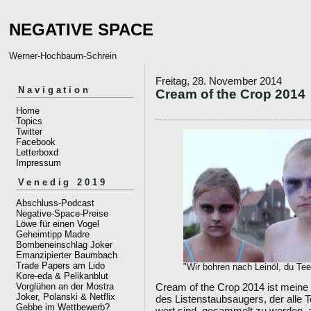
NEGATIVE SPACE
Werner-Hochbaum-Schrein
Freitag, 28. November 2014
Navigation
Cream of the Crop 2014
Home
Topics
Twitter
Facebook
Letterboxd
Impressum
Venedig 2019
Abschluss-Podcast
Negative-Space-Preise
Löwe für einen Vogel
Geheimtipp Madre
Bombeneinschlag Joker
Emanzipierter Baumbach
Trade Papers am Lido
"Wir bohren nach Leinöl, du Tee
Kore-eda & Pelikanblut
Cream of the Crop 2014 ist meine a
Vorglühen an der Mostra
Joker, Polanski & Netflix
des Listenstaubsaugers, der alle 
Gebbe im Wettbewerb?
wert sind, gesammelt zu werden, a