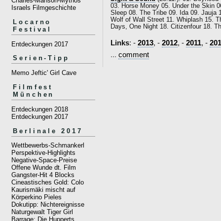
Charles-Manson-Mythos
03. Horse Money 05. Under the Skin 0
Israels Filmgeschichte
Sleep 08. The Tribe 09. Ida 09. Jauja 1
Wolf of Wall Street 11. Whiplash 15. 
Locarno
Days, One Night 18. Citizenfour 18. T
Festival
Links
: -
2013
, -
2012
, -
2011
, -
20
Entdeckungen 2017
...
comment
Serien-Tipp
Memo Jeftic' Girl Cave
Filmfest
München
Entdeckungen 2018
Entdeckungen 2017
Berlinale 2017
Wettbewerbs-Schmankerl
Perspektive-Highlights
Negative-Space-Preise
Offene Wunde dt. Film
Gangster-Hit 4 Blocks
Cineastisches Gold: Colo
Kaurismäki mischt auf
Körperkino Pieles
Dokutipp: Nichtereignisse
Naturgewalt Tiger Girl
Barrage: Die Hupperts