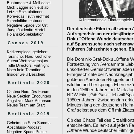
Bustamante & Moll dabei
Mick Jagger schließt ab
Letzte Spekulationen
Kore-edas Truth eröffnet
© Internationale Filmfestspiele 
Skandalfilm restauriert
Negative Space vor Ort
Der deutsche Film in all seinen
Jurypräsidentin Martel
Aufregendste an der diesjährige
Polanski-Spekulation
Doku "Offene Wunde deutscher 
Cannes 2019
auf Spurensuche nach sehensw
früheren Jahrzehnten gehen. Ein
Kritikerspiegel getickert
Tarantino, Noe, Kechiche
Die Dominik-Graf-Doku „Offene Wu
Auteur-Wettbewerbsjury
Fortsetzung von „Verdammte Liebe 
Tolle Directors' Fortnight
unsortierter Gemischtwarenladen ü
Noch kein Tarantino
Filmgeschichte der Nachkriegsjahr
Insider weiß Bescheid
goldenen Anekdoten-Nuggets und 
Berlinale 2020
wild hin und her springt: Eben er
in den 1960er-Jahren mit Mick Ja
Cristina Nord fürs Forum
NDW-Film „Gib Gas – Ich will Spa
Neue Sektion Encounters
1980er-Jahren. Zwischendrin erklärt
Angst vor Mark Peranson
Minuten lang den deutschen Heimat
Neues Team am Start
Graf selbst aus dem Off mit Zitaten
Berlinale 2019
Ob das Chaos Teil des Erzählkonzep
Geheimtipp Sara Summa
entscheiden. Es lenkt auf jeden Fa
Abschluss-Podcast
„Offene Wunde deutscher Film“ gr
Negative-Space-Preise