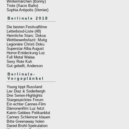
Wintermärchen (Bonny)
Trote (Xacio Baño)
Sophia Antipolis (Vernier)
Berlinale 2018
Die besten Festivalfilme
Letterboxd-Liste (48)
Heimliche Stars: Dokus
Wettbewerbsfazit: Mutig
Legionäre Christi Doku
Superstar Alba August
Horror-Entdeckung Luz
Full Metal Walaa
Sexy Rote Kuh
Gut gebellt, Anderson
Berlinale-
Vorgeplänkel
Young tippt Russland
Lav Diaz & Soderbergh
Drei Serien-Highlights
Stargespicktes Forum
Ein echter Cannes-Film
Dämonenfilm Luz fetzt
Katrin Gebbes Pelikanblut
Cannes Schleinzer klauen
Bitte Greenaway holen
Daniel-Brühl-Spekulation