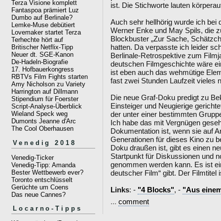
Terza Visione komplett
ist. Die Stichworte lauten körpera
Fantaspoa prämiert Luz
Dumbo auf Berlinale?
Auch sehr hellhörig wurde ich be
Lemke-Muse debütiert
Werner Enke und May Spils, die
Lovemaker startet Terza
Blockbuster „Zur Sache, Schätzc
Terhechte hört auf
hatten. Da verpasste ich leider sch
Britischer Netflix-Tipp
Neuer dt. SGE-Kanon
Berlinale-Retrospektive zum Filmja
De-Hadeln-Biografie
deutschen Filmgeschichte wäre e
17. Hofbauerkongress
ist eben auch das wehmütige Elem
RBTVs Film Fights starten
fast zwei Stunden Laufzeit vieles 
Amy Nicholson zu Variety
Harrington auf Dillmann
Die neue Graf-Doku predigt zu Beke
Stipendium für Foerster
Einsteiger und Neugierige gerichte
Script-Analyse-Überblick
der unter einer bestimmten Gruppe
Wieland Speck weg
Dumonts Jeanne d'Arc
Ich habe das mit Vergnügen gesehe
The Cool Oberhausen
Dokumentation ist, wenn sie auf Ar
Generationen für dieses Kino zu be
Venedig 2018
Doku draußen ist, gibt es einen n
Startpunkt für Diskussionen und
Venedig-Ticker
genommen werden kann. Es ist ei
Venedig-Tipp: Amanda
Bester Wettbewerb ever?
deutscher Film“ gibt. Der Filmtitel
Toronto entschlüsselt
Gerüchte um Coens
Links
: -
"4 Blocks"
, -
"Aus einem
Das neue Cannes?
...
comment
Locarno-Tipps