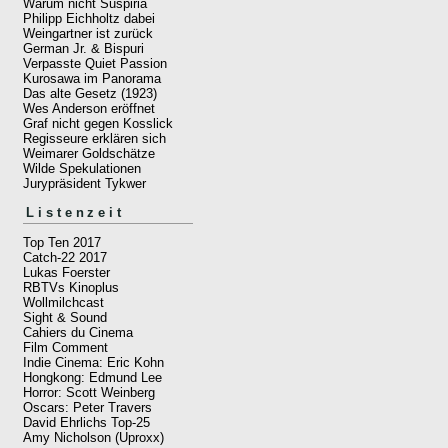
Warum nicht Suspiria
Philipp Eichholtz dabei
Weingartner ist zurück
German Jr. & Bispuri
Verpasste Quiet Passion
Kurosawa im Panorama
Das alte Gesetz (1923)
Wes Anderson eröffnet
Graf nicht gegen Kosslick
Regisseure erklären sich
Weimarer Goldschätze
Wilde Spekulationen
Jurypräsident Tykwer
Listenzeit
Top Ten 2017
Catch-22 2017
Lukas Foerster
RBTVs Kinoplus
Wollmilchcast
Sight & Sound
Cahiers du Cinema
Film Comment
Indie Cinema: Eric Kohn
Hongkong: Edmund Lee
Horror: Scott Weinberg
Oscars: Peter Travers
David Ehrlichs Top-25
Amy Nicholson (Uproxx)