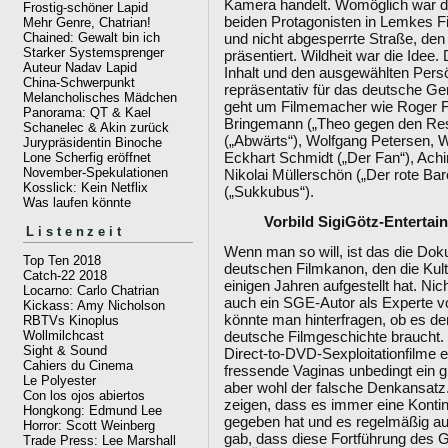
Kamera handelt. Womöglich war das
Frostig-schöner Lapid
beiden Protagonisten in Lemkes Fi
Mehr Genre, Chatrian!
Chained: Gewalt bin ich
und nicht abgesperrte Straße, den
Starker Systemsprenger
präsentiert. Wildheit war die Idee
Auteur Nadav Lapid
Inhalt und den ausgewählten Persön
China-Schwerpunkt
repräsentativ für das deutsche Gen
Melancholisches Mädchen
geht um Filmemacher wie Roger Fr
Panorama: QT & Kael
Bringemann („Theo gegen den Rest
Schanelec & Akin zurück
(„Abwärts“), Wolfgang Petersen, W
Jurypräsidentin Binoche
Eckhart Schmidt („Der Fan“), Achi
Lone Scherfig eröffnet
November-Spekulationen
Nikolai Müllerschön („Der rote Ba
Kosslick: Kein Netflix
(„Sukkubus“).
Was laufen könnte
Vorbild SigiGötz-Entertai
Listenzeit
Wenn man so will, ist das die Dok
Top Ten 2018
deutschen Filmkanon, den die Kult
Catch-22 2018
einigen Jahren aufgestellt hat. Nic
Locarno: Carlo Chatrian
auch ein SGE-Autor als Experte vo
Kickass: Amy Nicholson
könnte man hinterfragen, ob es den
RBTVs Kinoplus
deutsche Filmgeschichte braucht.
Wollmilchcast
Sight & Sound
Direct-to-DVD-Sexploitationfilme
Cahiers du Cinema
fressende Vaginas unbedingt ein g
Le Polyester
aber wohl der falsche Denkansatz.
Con los ojos abiertos
zeigen, dass es immer eine Kontin
Hongkong: Edmund Lee
gegeben hat und es regelmäßig au
Horror: Scott Weinberg
gab, dass diese Fortführung des 
Trade Press: Lee Marshall