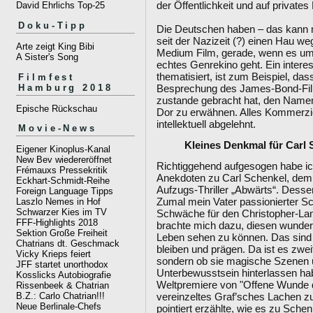
der Öffentlichkeit und auf private
David Ehrlichs Top-25
Doku-Tipp
Die Deutschen haben – das kann m
seit der Nazizeit (?) einen Hau w
Arte zeigt King Bibi
Medium Film, gerade, wenn es um
A Sister's Song
echtes Genrekino geht. Ein intere
thematisiert, ist zum Beispiel, dass 
Filmfest
Hamburg 2018
Besprechung des James-Bond-Film
zustande gebracht hat, den Namen
Epische Rückschau
Dor zu erwähnen. Alles Kommerzie
intellektuell abgelehnt.
Movie-News
Kleines Denkmal für Carl 
Eigener Kinoplus-Kanal
New Bev wiedereröffnet
Richtiggehend aufgesogen habe ic
Frémauxs Pressekritik
Anekdoten zu Carl Schenkel, dem
Eckhart-Schmidt-Reihe
Aufzugs-Thriller „Abwärts“. Dessen
Foreign Language Tipps
Zumal mein Vater passionierter Sch
Laszlo Nemes in Hof
Schwarzer Kies im TV
Schwäche für den Christopher-Lam
FFF-Highlights 2018
brachte mich dazu, diesen wundervo
Sektion Große Freiheit
Leben sehen zu können. Das sind b
Chatrians dt. Geschmack
bleiben und prägen. Da ist es zwei
Vicky Krieps feiert
sondern ob sie magische Szenen 
JFF startet unorthodox
Unterbewusstsein hinterlassen hab
Kosslicks Autobiografie
Weltpremiere von "Offene Wunde d
Rissenbeek & Chatrian
vereinzeltes Graf’sches Lachen zu
B.Z.: Carlo Chatrian!!!
Neue Berlinale-Chefs
pointiert erzählte, wie es zu Sc